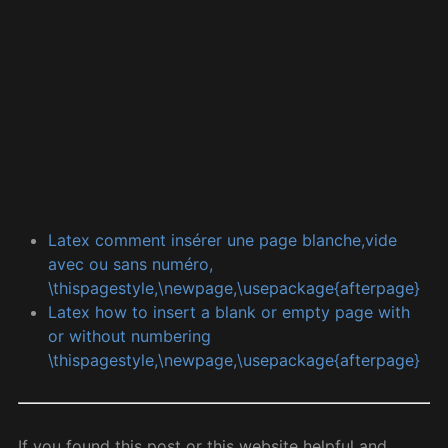
Latex comment insérer une page blanche,vide
avec ou sans numéro,
\thispagestyle,\newpage,\usepackage{afterpage}
Latex how to insert a blank or empty page with
or without numbering
\thispagestyle,\newpage,\usepackage{afterpage}
If you found this post or this website helpful and