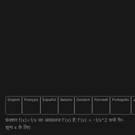
English
Français
Español
Italiano
Deutsch
Русский
Português
ة
फ़ंक्शन f(x)=1/x का अवकलज f’(x) है: f’(x) = -1/x^2 सभी गैर-
शून्य x के लिए