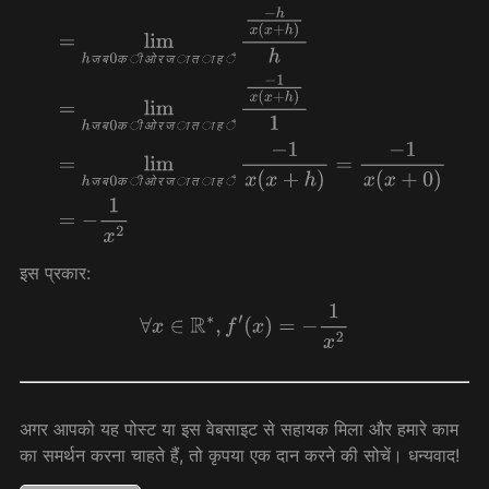
ओ
ै
ज
ब
क
ी
र
ज
ा
त
ा
ह
ओ
ै
ज
ब
क
ी
र
ज
ा
त
ा
ह
ओ
ै
ज
ब
क
ी
र
ज
ा
त
ा
ह
इस प्रकार:
∀
x
∈
R
∗
,
f
′
(
x
)
=
−
1
x
2
अगर आपको यह पोस्ट या इस वेबसाइट से सहायक मिला और हमारे काम
का समर्थन करना चाहते हैं, तो कृपया एक दान करने की सोचें। धन्यवाद!