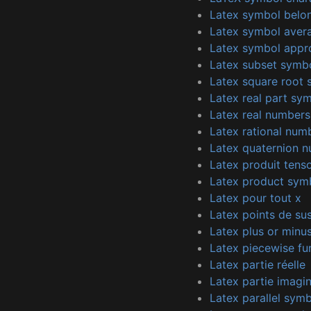
Latex symbol belo
Latex symbol aver
Latex symbol appr
Latex subset symb
Latex square root
Latex real part sy
Latex real numbers
Latex rational num
Latex quaternion 
Latex produit tenso
Latex product sym
Latex pour tout x
Latex points de sus
Latex plus or minu
Latex piecewise fu
Latex partie réelle
Latex partie imagin
Latex parallel sym