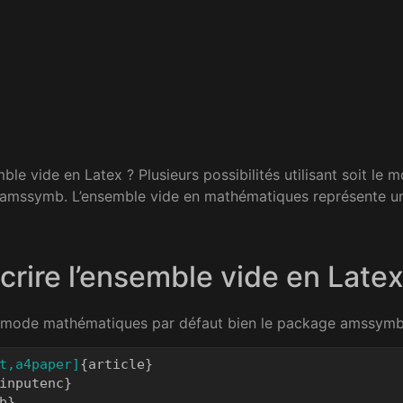
le vide en Latex ? Plusieurs possibilités utilisant soit l
e amssymb. L’ensemble vide en mathématiques représente u
ire l’ensemble vide en Latex
le mode mathématiques par défaut bien le package amssymb
t,a4paper]
{
article
}
inputenc
}
b
}