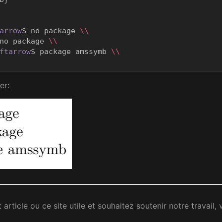
arrow
$
 no package 
\\
no package 
\\
ftarrow
$
 package amssymb 
\\
er:
article ou ce site utile et souhaitez soutenir notre travail,