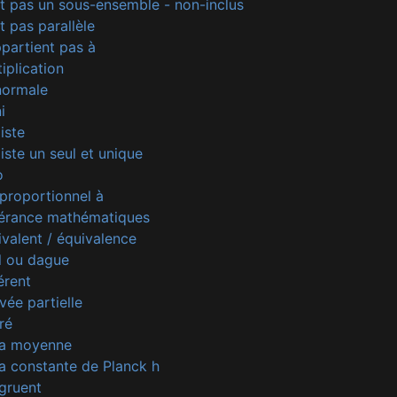
t pas un sous-ensemble - non-inclus
 pas parallèle
partient pas à
iplication
normale
i
iste
iste un seul et unique
o
proportionnel à
érance mathématiques
valent / équivalence
l ou dague
érent
vée partielle
ré
la moyenne
a constante de Planck h
gruent