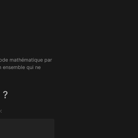
e mode mathématique par
n ensemble qui ne
 ?
: