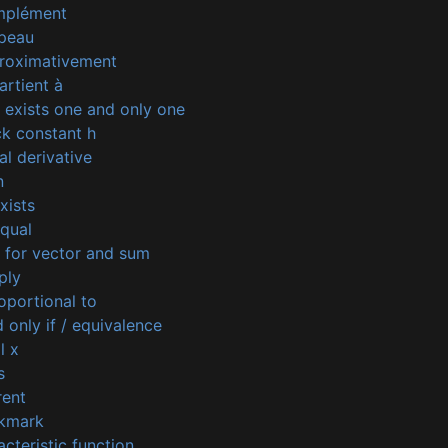
mplément
peau
roximativement
rtient à
 exists one and only one
k constant h
l derivative
n
xists
qual
 for vector and sum
ply
oportional to
 only if / equivalence
l x
s
rent
ckmark
cteristic function