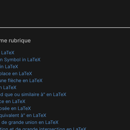
ême rubrique
n LaTeX
on Symbol in LaTeX
in LaTeX
place en LaTeX
une flèche en LaTeX
n LaTeX
d que ou similaire à" en LaTeX
ce en LaTeX
osée en LaTeX
uivalent à" en LaTeX
 de grande union en LaTeX
tion et de grande intersection en LaTeX