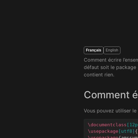
Français
English
Comment écrire l’ensemb
défaut soit le packag
contient rien.
Comment écr
Vous pouvez utiliser 
\documentclass
[12p
\usepackage
[utf8]
{
\usepackage
{
amssym