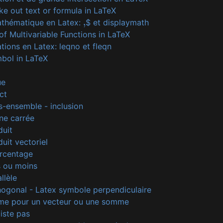
ike out text or formula in LaTeX
thématique en Latex:
$ et displaymath
,
 of Multivariable Functions in LaTeX
tions en Latex: leqno et fleqn
bol in LaTeX
ue
ct
-ensemble - inclusion
ne carrée
duit
uit vectoriel
rcentage
s ou moins
llèle
ogonal - Latex symbole perpendiculaire
me pour un vecteur ou une somme
iste pas