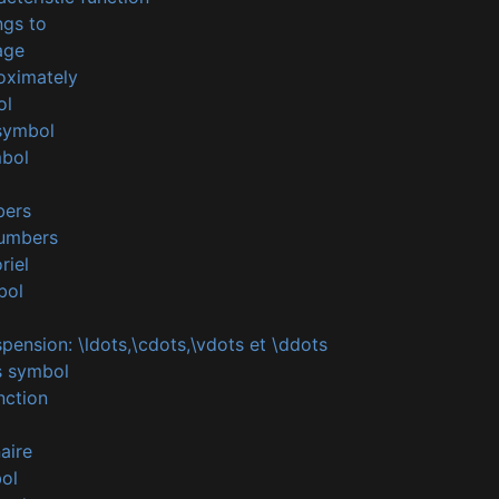
ngs to
age
oximately
ol
 symbol
mbol
bers
numbers
riel
bol
pension: \ldots,\cdots,\vdots et \ddots
s symbol
nction
aire
bol