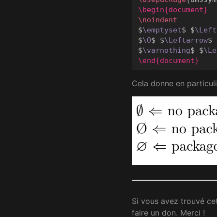
\begin{document}
\noindent
$
\emptyset
$
$
\Left
$
\O
$
$
\Leftarrow
$
 
$
\varnothing
$
$
\Le
\end{document}
Cela donne en particuli
Si vous avez trouvé cet 
faire un don. Merci !