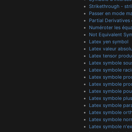
Strikethrough - str
Passer en mode ma
Partial Derivatives
Numéroter les équa
Not Equivalent Sym
Latex yen symbol
Latex valeur absol
Latex tensor produ
Latex symbole sous
Latex symbole raci
Latex symbole pro
Latex symbole prod
Latex symbole pou
Latex symbole plu
Latex symbole para
Latex symbole orth
Latex symbole nor
Latex symbole n'ex